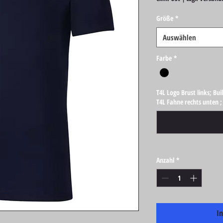
Größe
*
Auswählen
Farbe
*
T4L Logo Brust links; Bu
T4L Fahne rechts unten ;
Anzahl
*
I