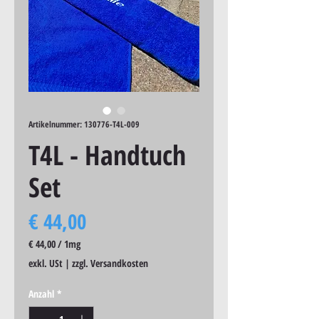
Artikelnummer: 130776-T4L-009
T4L - Handtuch
Set
Preis
€ 44,00
€ 44,00
/
1mg
€ 44,00
exkl. USt
|
zzgl. Versandkosten
pro
1
Anzahl
*
Milligramm