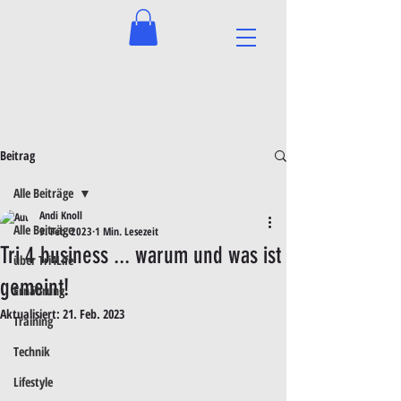
Beitrag
Alle Beiträge
Andi Knoll
Alle Beiträge
9. Feb. 2023
1 Min. Lesezeit
Tri 4 business ... warum und was ist
über Tri4Life
gemeint!
Ernährung
Aktualisiert:
21. Feb. 2023
Training
Technik
Lifestyle